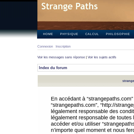
HOME
PHYSIQUE
CALCUL
PHILOSOPHIE
Connexion
Inscription
Voir les messages sans réponse
|
Voir les sujets actifs
Index du forum
strange
En accédant à “strangepaths.com” (d
“strangepaths.com”, “http://strang
légalement responsable des conditi
légalement responsable de toutes l
accéder et/ou utiliser “strangepat
n’importe quel moment et nous fer