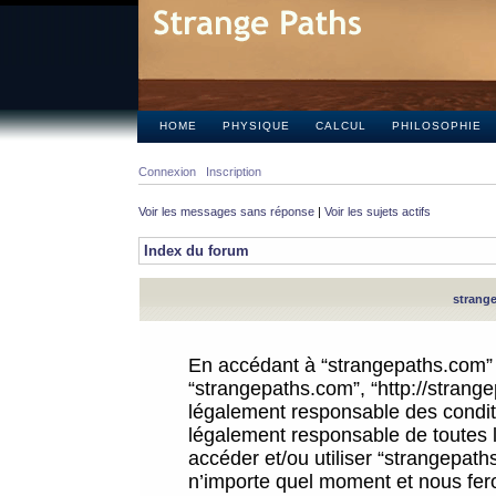
HOME
PHYSIQUE
CALCUL
PHILOSOPHIE
Connexion
Inscription
Voir les messages sans réponse
|
Voir les sujets actifs
Index du forum
strange
En accédant à “strangepaths.com” (d
“strangepaths.com”, “http://strang
légalement responsable des conditi
légalement responsable de toutes l
accéder et/ou utiliser “strangepat
n’importe quel moment et nous fer