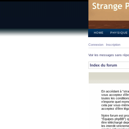
HOME
PHYSIQUE
Connexion
Inscription
Voir les messages sans rép
Index du forum
En accédant à “stra
vous acceptez d’êtr
toutes les condition
n’importe quel mome
cela par vous-même 
acceptez d’être lég
Notre forum est pro
“Équipes phpBB”) qui
être téléchargé dep
les interdit strict