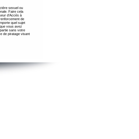
ctère sexuel ou
nale. Faire cela
seur d’Accès à
 renforcement de
importe quel sujet
s que vous avez
partie sans votre
e de piratage visant