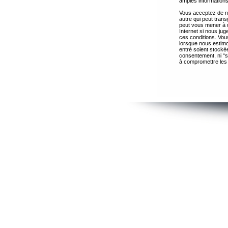
amples informations
Vous acceptez de ne
autre qui peut trans
peut vous mener à 
Internet si nous ju
ces conditions. Vous
lorsque nous estimo
entré soient stocké
consentement, ni “s
à compromettre les