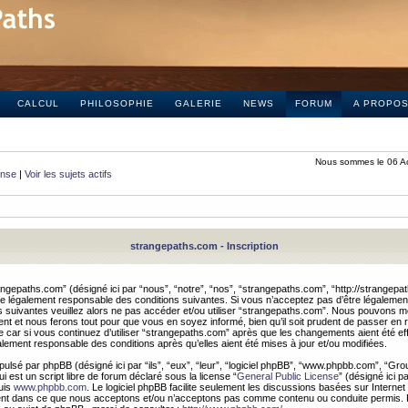
CALCUL
PHILOSOPHIE
GALERIE
NEWS
FORUM
A PROPO
Nous sommes le 06 A
onse
|
Voir les sujets actifs
strangepaths.com - Inscription
ngepaths.com” (désigné ici par “nous”, “notre”, “nos”, “strangepaths.com”, “http://strangepa
e légalement responsable des conditions suivantes. Si vous n’acceptez pas d’être légaleme
s suivantes veuillez alors ne pas accéder et/ou utiliser “strangepaths.com”. Nous pouvons mod
nt et nous ferons tout pour que vous en soyez informé, bien qu’il soit prudent de passer en 
car si vous continuez d’utiliser “strangepaths.com” après que les changements aient été e
alement responsable des conditions après qu’elles aient été mises à jour et/ou modifiées.
pulsé par phpBB (désigné ici par “ils”, “eux”, “leur”, “logiciel phpBB”, “www.phpbb.com”, “Gr
 est un script libre de forum déclaré sous la license “
General Public License
” (désigné ici p
uis
www.phpbb.com
. Le logiciel phpBB facilite seulement les discussions basées sur Internet
ement dans ce que nous acceptons et/ou n’acceptons pas comme contenu ou conduite permis. 