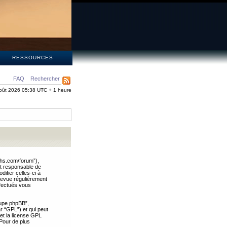
S
RESSOURCES
FAQ
Rechercher
oût 2026 05:38 UTC + 1 heure
ths.com/forum”),
nt responsable de
ifier celles-ci à
revue régulièrement
ffectués vous
oupe phpBB”,
ar “GPL”) et qui peut
 et la license GPL
Pour de plus