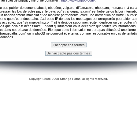
 au sujet de phpBB , merci de consulter :
http://www.phpbb.com/
.
 pas publier de contenu abusif, obscène, vulgaire, diffamatoire, choquant, menaçant, à cara
gresser les lois de votre pays, le pays où “strangepaths.com” est hébergé ou la Loi Internatio
un bannissement immédiat et de manière permanente, avec une notification de votre Fournis
geons que c’est nécessaire. L’adresse IP de tous les messages est enregistrée pour aider au
 acceptez que “strangepaths.com” ait le droit de supprimer, éditer, déplacer ou verrouiller n’
ns que cela est nécessaire. En tant qu’utilisateur vous acceptez que toutes les information
es dans notre base de données. Bien que cette information ne sera pas diffusée à une tierce 
trangepaths.com” ou ni phpBB ne pourront être tenus comme responsable en cas de tentativ
 données.
Copyright 2006-2008 Strange Paths, all rights reserved.