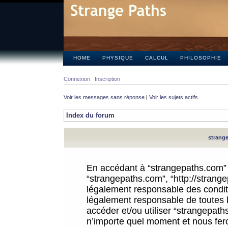
HOME
PHYSIQUE
CALCUL
PHILOSOPHIE
Connexion
Inscription
Voir les messages sans réponse
|
Voir les sujets actifs
Index du forum
strange
En accédant à “strangepaths.com” (d
“strangepaths.com”, “http://strang
légalement responsable des conditi
légalement responsable de toutes l
accéder et/ou utiliser “strangepat
n’importe quel moment et nous fer