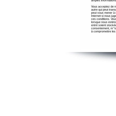
amples informations
Vous acceptez de ne
autre qui peut trans
peut vous mener à 
Internet si nous ju
ces conditions. Vous
lorsque nous estimo
entré soient stocké
consentement, ni “s
à compromettre les