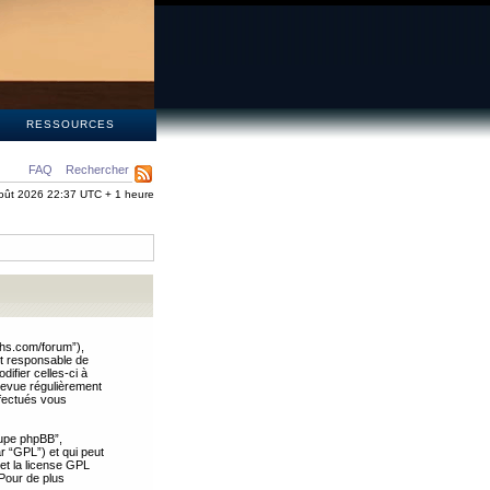
S
RESSOURCES
FAQ
Rechercher
oût 2026 22:37 UTC + 1 heure
ths.com/forum”),
nt responsable de
ifier celles-ci à
revue régulièrement
ffectués vous
oupe phpBB”,
ar “GPL”) et qui peut
 et la license GPL
Pour de plus