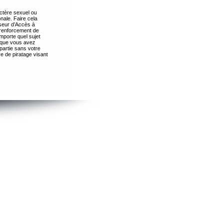
ctère sexuel ou
nale. Faire cela
seur d’Accès à
 renforcement de
importe quel sujet
s que vous avez
partie sans votre
e de piratage visant