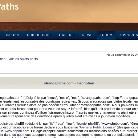
CALCUL
PHILOSOPHIE
GALERIE
NEWS
FORUM
A PROPO
Nous sommes le 07 A
onse
|
Voir les sujets actifs
strangepaths.com - Inscription
ngepaths.com” (désigné ici par “nous”, “notre”, “nos”, “strangepaths.com”, “http://strangepa
e légalement responsable des conditions suivantes. Si vous n’acceptez pas d’être légaleme
s suivantes veuillez alors ne pas accéder et/ou utiliser “strangepaths.com”. Nous pouvons mod
nt et nous ferons tout pour que vous en soyez informé, bien qu’il soit prudent de passer en 
car si vous continuez d’utiliser “strangepaths.com” après que les changements aient été e
alement responsable des conditions après qu’elles aient été mises à jour et/ou modifiées.
pulsé par phpBB (désigné ici par “ils”, “eux”, “leur”, “logiciel phpBB”, “www.phpbb.com”, “Gr
 est un script libre de forum déclaré sous la license “
General Public License
” (désigné ici p
uis
www.phpbb.com
. Le logiciel phpBB facilite seulement les discussions basées sur Internet
ement dans ce que nous acceptons et/ou n’acceptons pas comme contenu ou conduite permis. 