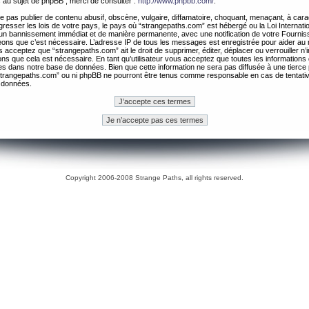
 au sujet de phpBB , merci de consulter :
http://www.phpbb.com/
.
 pas publier de contenu abusif, obscène, vulgaire, diffamatoire, choquant, menaçant, à cara
gresser les lois de votre pays, le pays où “strangepaths.com” est hébergé ou la Loi Internatio
un bannissement immédiat et de manière permanente, avec une notification de votre Fournis
geons que c’est nécessaire. L’adresse IP de tous les messages est enregistrée pour aider au
 acceptez que “strangepaths.com” ait le droit de supprimer, éditer, déplacer ou verrouiller n’
ns que cela est nécessaire. En tant qu’utilisateur vous acceptez que toutes les information
es dans notre base de données. Bien que cette information ne sera pas diffusée à une tierce 
trangepaths.com” ou ni phpBB ne pourront être tenus comme responsable en cas de tentativ
 données.
Copyright 2006-2008 Strange Paths, all rights reserved.