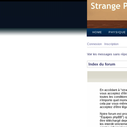
HOME
PHYSIQUE
Connexion
Inscription
Voir les messages sans rép
Index du forum
En accédant à “stra
vous acceptez d’êtr
toutes les condition
n’importe quel mome
cela par vous-même 
acceptez d’être lég
Notre forum est pro
“Équipes phpBB”) qui
être téléchargé dep
les interdit strict