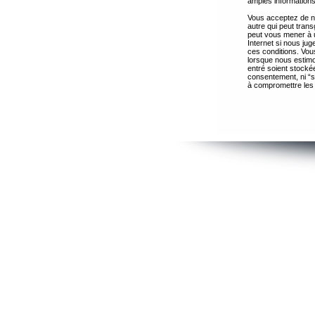
amples informations
Vous acceptez de ne
autre qui peut trans
peut vous mener à 
Internet si nous ju
ces conditions. Vous
lorsque nous estimo
entré soient stocké
consentement, ni “s
à compromettre les