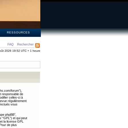
S
RESSOURCES
FAQ
Rechercher
oût 2026 19:52 UTC + 1 heure
ths.com/forum”),
nt responsable de
ifier celles-ci à
revue régulièrement
ffectués vous
oupe phpBB”,
ar “GPL”) et qui peut
 et la license GPL
Pour de plus