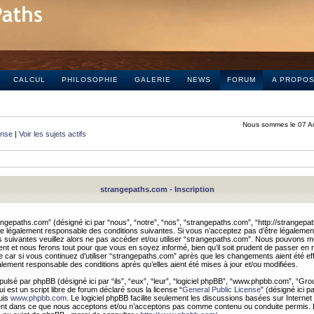
CALCUL
PHILOSOPHIE
GALERIE
NEWS
FORUM
A PROPO
Nous sommes le 07 A
onse
|
Voir les sujets actifs
strangepaths.com - Inscription
ngepaths.com” (désigné ici par “nous”, “notre”, “nos”, “strangepaths.com”, “http://strangepa
e légalement responsable des conditions suivantes. Si vous n’acceptez pas d’être légaleme
s suivantes veuillez alors ne pas accéder et/ou utiliser “strangepaths.com”. Nous pouvons mod
nt et nous ferons tout pour que vous en soyez informé, bien qu’il soit prudent de passer en 
car si vous continuez d’utiliser “strangepaths.com” après que les changements aient été e
alement responsable des conditions après qu’elles aient été mises à jour et/ou modifiées.
pulsé par phpBB (désigné ici par “ils”, “eux”, “leur”, “logiciel phpBB”, “www.phpbb.com”, “Gr
 est un script libre de forum déclaré sous la license “
General Public License
” (désigné ici p
uis
www.phpbb.com
. Le logiciel phpBB facilite seulement les discussions basées sur Internet
ement dans ce que nous acceptons et/ou n’acceptons pas comme contenu ou conduite permis. 