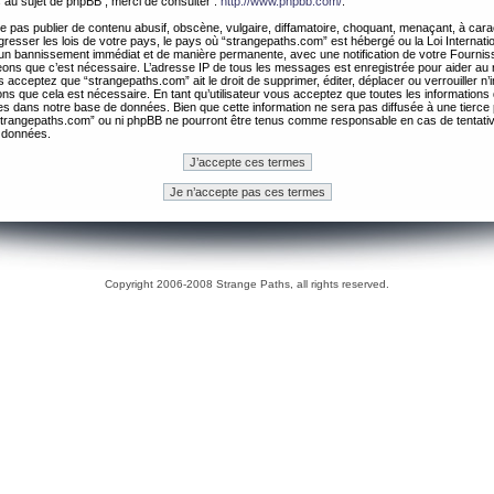
 au sujet de phpBB , merci de consulter :
http://www.phpbb.com/
.
 pas publier de contenu abusif, obscène, vulgaire, diffamatoire, choquant, menaçant, à cara
gresser les lois de votre pays, le pays où “strangepaths.com” est hébergé ou la Loi Internatio
un bannissement immédiat et de manière permanente, avec une notification de votre Fournis
geons que c’est nécessaire. L’adresse IP de tous les messages est enregistrée pour aider au
 acceptez que “strangepaths.com” ait le droit de supprimer, éditer, déplacer ou verrouiller n’
ns que cela est nécessaire. En tant qu’utilisateur vous acceptez que toutes les information
es dans notre base de données. Bien que cette information ne sera pas diffusée à une tierce 
trangepaths.com” ou ni phpBB ne pourront être tenus comme responsable en cas de tentativ
 données.
Copyright 2006-2008 Strange Paths, all rights reserved.