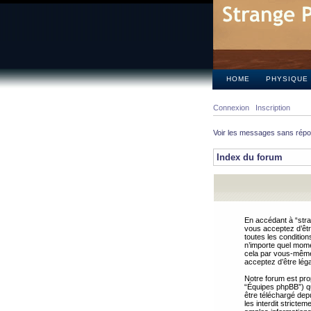
HOME
PHYSIQUE
Connexion
Inscription
Voir les messages sans rép
Index du forum
En accédant à “stra
vous acceptez d’êtr
toutes les condition
n’importe quel mome
cela par vous-même 
acceptez d’être lég
Notre forum est pro
“Équipes phpBB”) qui
être téléchargé dep
les interdit strict