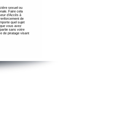
ctère sexuel ou
nale. Faire cela
seur d’Accès à
 renforcement de
importe quel sujet
s que vous avez
partie sans votre
e de piratage visant