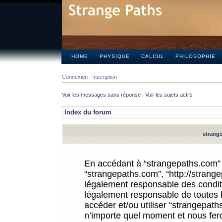
HOME
PHYSIQUE
CALCUL
PHILOSOPHIE
Connexion
Inscription
Voir les messages sans réponse
|
Voir les sujets actifs
Index du forum
strange
En accédant à “strangepaths.com” (d
“strangepaths.com”, “http://strang
légalement responsable des conditi
légalement responsable de toutes l
accéder et/ou utiliser “strangepat
n’importe quel moment et nous fer