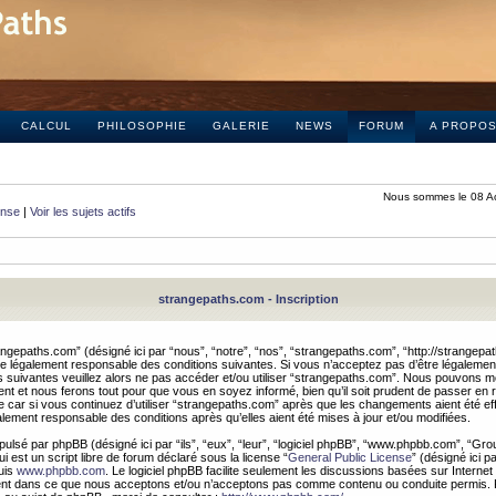
CALCUL
PHILOSOPHIE
GALERIE
NEWS
FORUM
A PROPO
Nous sommes le 08 A
onse
|
Voir les sujets actifs
strangepaths.com - Inscription
ngepaths.com” (désigné ici par “nous”, “notre”, “nos”, “strangepaths.com”, “http://strangepa
e légalement responsable des conditions suivantes. Si vous n’acceptez pas d’être légaleme
s suivantes veuillez alors ne pas accéder et/ou utiliser “strangepaths.com”. Nous pouvons mod
nt et nous ferons tout pour que vous en soyez informé, bien qu’il soit prudent de passer en 
car si vous continuez d’utiliser “strangepaths.com” après que les changements aient été e
alement responsable des conditions après qu’elles aient été mises à jour et/ou modifiées.
pulsé par phpBB (désigné ici par “ils”, “eux”, “leur”, “logiciel phpBB”, “www.phpbb.com”, “Gr
 est un script libre de forum déclaré sous la license “
General Public License
” (désigné ici p
uis
www.phpbb.com
. Le logiciel phpBB facilite seulement les discussions basées sur Internet
ement dans ce que nous acceptons et/ou n’acceptons pas comme contenu ou conduite permis. 