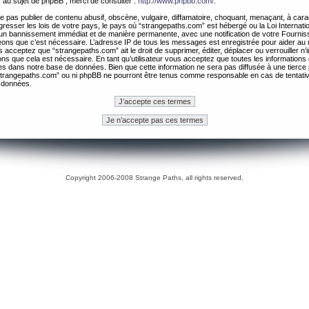
 au sujet de phpBB , merci de consulter :
http://www.phpbb.com/
.
 pas publier de contenu abusif, obscène, vulgaire, diffamatoire, choquant, menaçant, à cara
gresser les lois de votre pays, le pays où “strangepaths.com” est hébergé ou la Loi Internatio
un bannissement immédiat et de manière permanente, avec une notification de votre Fournis
geons que c’est nécessaire. L’adresse IP de tous les messages est enregistrée pour aider au
 acceptez que “strangepaths.com” ait le droit de supprimer, éditer, déplacer ou verrouiller n’
ns que cela est nécessaire. En tant qu’utilisateur vous acceptez que toutes les information
es dans notre base de données. Bien que cette information ne sera pas diffusée à une tierce 
trangepaths.com” ou ni phpBB ne pourront être tenus comme responsable en cas de tentativ
 données.
Copyright 2006-2008 Strange Paths, all rights reserved.