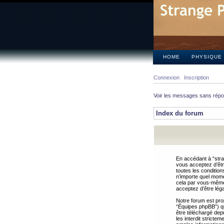
HOME
PHYSIQUE
Connexion
Inscription
Voir les messages sans rép
Index du forum
En accédant à “stra
vous acceptez d’êtr
toutes les condition
n’importe quel mome
cela par vous-même 
acceptez d’être lég
Notre forum est pro
“Équipes phpBB”) qui
être téléchargé dep
les interdit strict