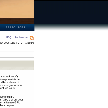
S
RESSOURCES
FAQ
Rechercher
oût 2026 15:04 UTC + 1 heure
ths.com/forum”),
nt responsable de
ifier celles-ci à
revue régulièrement
ffectués vous
oupe phpBB”,
ar “GPL”) et qui peut
 et la license GPL
Pour de plus