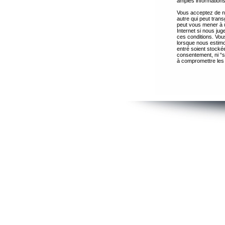
amples informations
Vous acceptez de ne
autre qui peut trans
peut vous mener à 
Internet si nous ju
ces conditions. Vous
lorsque nous estimo
entré soient stocké
consentement, ni “s
à compromettre les