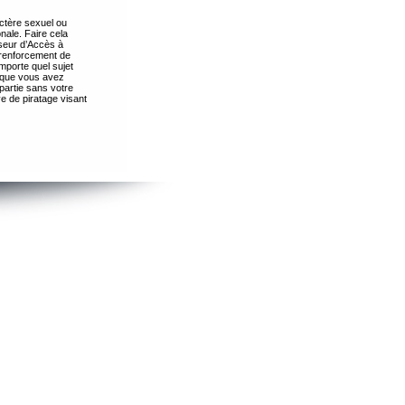
ctère sexuel ou
nale. Faire cela
seur d’Accès à
 renforcement de
importe quel sujet
s que vous avez
partie sans votre
e de piratage visant