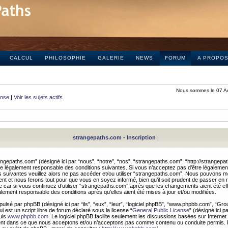
CALCUL
PHILOSOPHIE
GALERIE
NEWS
FORUM
A PROPO
Nous sommes le 07 A
onse
|
Voir les sujets actifs
strangepaths.com - Inscription
ngepaths.com” (désigné ici par “nous”, “notre”, “nos”, “strangepaths.com”, “http://strangepa
e légalement responsable des conditions suivantes. Si vous n’acceptez pas d’être légaleme
s suivantes veuillez alors ne pas accéder et/ou utiliser “strangepaths.com”. Nous pouvons mod
nt et nous ferons tout pour que vous en soyez informé, bien qu’il soit prudent de passer en 
car si vous continuez d’utiliser “strangepaths.com” après que les changements aient été e
alement responsable des conditions après qu’elles aient été mises à jour et/ou modifiées.
pulsé par phpBB (désigné ici par “ils”, “eux”, “leur”, “logiciel phpBB”, “www.phpbb.com”, “Gr
 est un script libre de forum déclaré sous la license “
General Public License
” (désigné ici p
uis
www.phpbb.com
. Le logiciel phpBB facilite seulement les discussions basées sur Internet
ement dans ce que nous acceptons et/ou n’acceptons pas comme contenu ou conduite permis. 