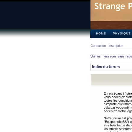
HOME
PHYSIQUE
Connexion
Inscription
Voir les messages sans rép
Index du forum
En accédant à “stra
vous acceptez d’êtr
toutes les condition
n’importe quel mome
cela par vous-même 
acceptez d’être lég
Notre forum est pro
“Équipes phpBB”) qui
être téléchargé dep
les interdit strict