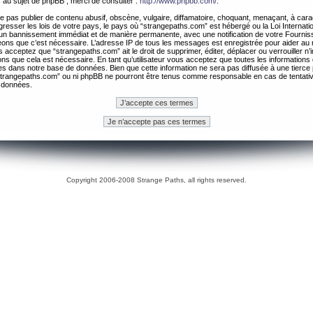
 au sujet de phpBB , merci de consulter :
http://www.phpbb.com/
.
 pas publier de contenu abusif, obscène, vulgaire, diffamatoire, choquant, menaçant, à cara
gresser les lois de votre pays, le pays où “strangepaths.com” est hébergé ou la Loi Internatio
un bannissement immédiat et de manière permanente, avec une notification de votre Fournis
geons que c’est nécessaire. L’adresse IP de tous les messages est enregistrée pour aider au
 acceptez que “strangepaths.com” ait le droit de supprimer, éditer, déplacer ou verrouiller n’
ns que cela est nécessaire. En tant qu’utilisateur vous acceptez que toutes les information
es dans notre base de données. Bien que cette information ne sera pas diffusée à une tierce 
trangepaths.com” ou ni phpBB ne pourront être tenus comme responsable en cas de tentativ
 données.
Copyright 2006-2008 Strange Paths, all rights reserved.