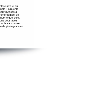
ctère sexuel ou
nale. Faire cela
seur d’Accès à
 renforcement de
importe quel sujet
s que vous avez
partie sans votre
e de piratage visant