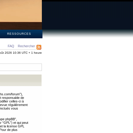
S
RESSOURCES
FAQ
Rechercher
oût 2026 10:36 UTC + 1 heure
ths.com/forum”),
nt responsable de
ifier celles-ci à
revue régulièrement
ffectués vous
oupe phpBB”,
ar “GPL”) et qui peut
 et la license GPL
Pour de plus