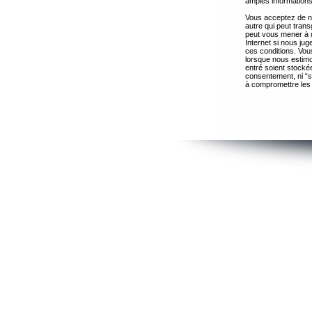
amples informations
Vous acceptez de ne
autre qui peut trans
peut vous mener à 
Internet si nous ju
ces conditions. Vous
lorsque nous estimo
entré soient stocké
consentement, ni “s
à compromettre les