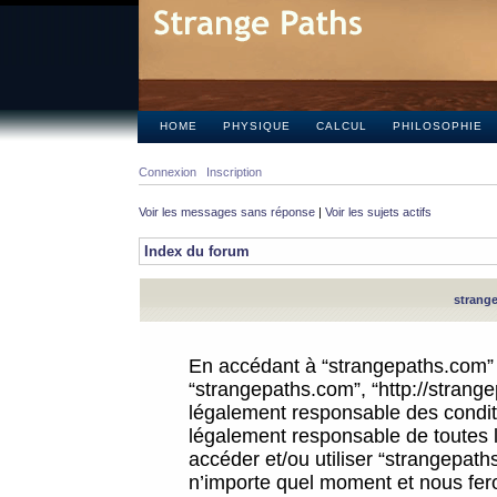
HOME
PHYSIQUE
CALCUL
PHILOSOPHIE
Connexion
Inscription
Voir les messages sans réponse
|
Voir les sujets actifs
Index du forum
strange
En accédant à “strangepaths.com” (d
“strangepaths.com”, “http://strang
légalement responsable des conditi
légalement responsable de toutes l
accéder et/ou utiliser “strangepat
n’importe quel moment et nous fer