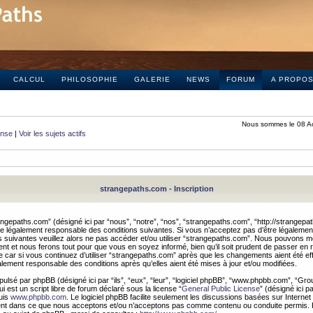
CALCUL
PHILOSOPHIE
GALERIE
NEWS
FORUM
A PROPO
Nous sommes le 08 A
onse
|
Voir les sujets actifs
strangepaths.com - Inscription
ngepaths.com” (désigné ici par “nous”, “notre”, “nos”, “strangepaths.com”, “http://strangepa
e légalement responsable des conditions suivantes. Si vous n’acceptez pas d’être légaleme
s suivantes veuillez alors ne pas accéder et/ou utiliser “strangepaths.com”. Nous pouvons mod
nt et nous ferons tout pour que vous en soyez informé, bien qu’il soit prudent de passer en 
car si vous continuez d’utiliser “strangepaths.com” après que les changements aient été e
alement responsable des conditions après qu’elles aient été mises à jour et/ou modifiées.
pulsé par phpBB (désigné ici par “ils”, “eux”, “leur”, “logiciel phpBB”, “www.phpbb.com”, “Gr
 est un script libre de forum déclaré sous la license “
General Public License
” (désigné ici p
uis
www.phpbb.com
. Le logiciel phpBB facilite seulement les discussions basées sur Internet
ement dans ce que nous acceptons et/ou n’acceptons pas comme contenu ou conduite permis. 