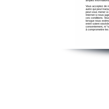
amples informations
Vous acceptez de ne
autre qui peut trans
peut vous mener à 
Internet si nous ju
ces conditions. Vous
lorsque nous estimo
entré soient stocké
consentement, ni “s
à compromettre les