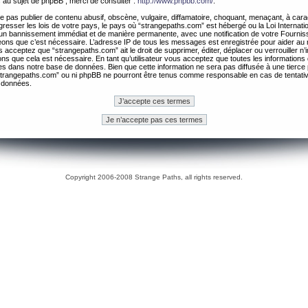
 au sujet de phpBB , merci de consulter :
http://www.phpbb.com/
.
 pas publier de contenu abusif, obscène, vulgaire, diffamatoire, choquant, menaçant, à cara
gresser les lois de votre pays, le pays où “strangepaths.com” est hébergé ou la Loi Internatio
un bannissement immédiat et de manière permanente, avec une notification de votre Fournis
geons que c’est nécessaire. L’adresse IP de tous les messages est enregistrée pour aider au
 acceptez que “strangepaths.com” ait le droit de supprimer, éditer, déplacer ou verrouiller n’
ns que cela est nécessaire. En tant qu’utilisateur vous acceptez que toutes les information
es dans notre base de données. Bien que cette information ne sera pas diffusée à une tierce 
trangepaths.com” ou ni phpBB ne pourront être tenus comme responsable en cas de tentativ
 données.
Copyright 2006-2008 Strange Paths, all rights reserved.