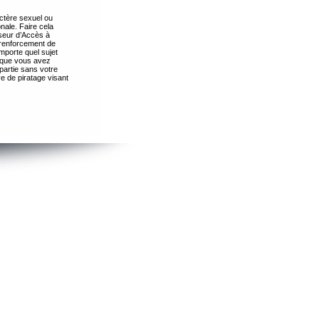
ctère sexuel ou
nale. Faire cela
seur d’Accès à
 renforcement de
importe quel sujet
s que vous avez
partie sans votre
e de piratage visant