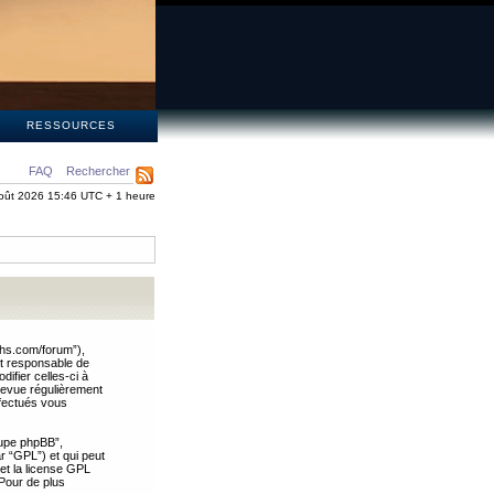
S
RESSOURCES
FAQ
Rechercher
oût 2026 15:46 UTC + 1 heure
ths.com/forum”),
nt responsable de
ifier celles-ci à
revue régulièrement
ffectués vous
oupe phpBB”,
ar “GPL”) et qui peut
 et la license GPL
Pour de plus