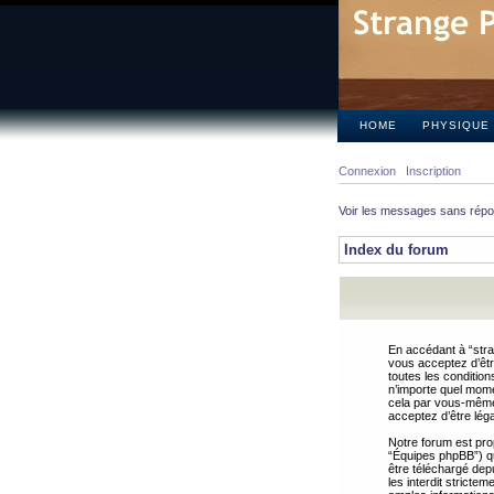
HOME
PHYSIQUE
Connexion
Inscription
Voir les messages sans rép
Index du forum
En accédant à “stra
vous acceptez d’êtr
toutes les condition
n’importe quel mome
cela par vous-même 
acceptez d’être lég
Notre forum est pro
“Équipes phpBB”) qui
être téléchargé dep
les interdit strict