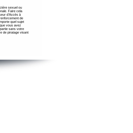
ctère sexuel ou
nale. Faire cela
seur d’Accès à
 renforcement de
importe quel sujet
s que vous avez
partie sans votre
e de piratage visant