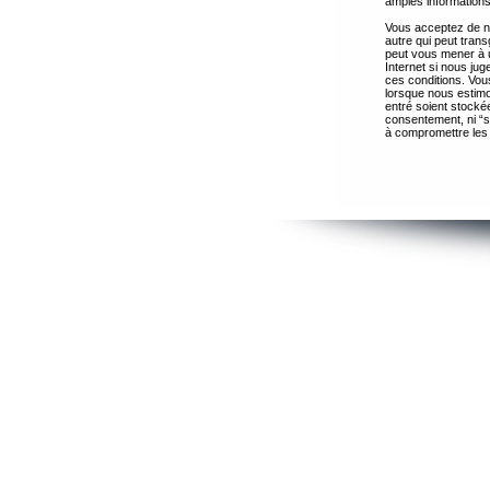
amples informations
Vous acceptez de ne
autre qui peut trans
peut vous mener à 
Internet si nous ju
ces conditions. Vous
lorsque nous estimo
entré soient stocké
consentement, ni “s
à compromettre les