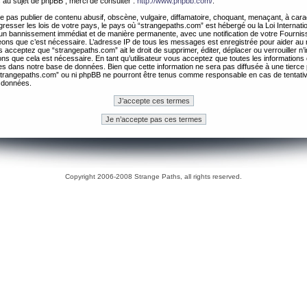
 au sujet de phpBB , merci de consulter :
http://www.phpbb.com/
.
 pas publier de contenu abusif, obscène, vulgaire, diffamatoire, choquant, menaçant, à cara
gresser les lois de votre pays, le pays où “strangepaths.com” est hébergé ou la Loi Internatio
un bannissement immédiat et de manière permanente, avec une notification de votre Fournis
geons que c’est nécessaire. L’adresse IP de tous les messages est enregistrée pour aider au
 acceptez que “strangepaths.com” ait le droit de supprimer, éditer, déplacer ou verrouiller n’
ns que cela est nécessaire. En tant qu’utilisateur vous acceptez que toutes les information
es dans notre base de données. Bien que cette information ne sera pas diffusée à une tierce 
trangepaths.com” ou ni phpBB ne pourront être tenus comme responsable en cas de tentativ
 données.
Copyright 2006-2008 Strange Paths, all rights reserved.