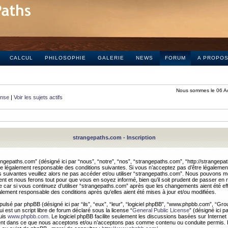
CALCUL
PHILOSOPHIE
GALERIE
NEWS
FORUM
A PROPO
Nous sommes le 06 A
onse
|
Voir les sujets actifs
strangepaths.com - Inscription
ngepaths.com” (désigné ici par “nous”, “notre”, “nos”, “strangepaths.com”, “http://strangepa
e légalement responsable des conditions suivantes. Si vous n’acceptez pas d’être légaleme
s suivantes veuillez alors ne pas accéder et/ou utiliser “strangepaths.com”. Nous pouvons mod
nt et nous ferons tout pour que vous en soyez informé, bien qu’il soit prudent de passer en 
car si vous continuez d’utiliser “strangepaths.com” après que les changements aient été e
alement responsable des conditions après qu’elles aient été mises à jour et/ou modifiées.
pulsé par phpBB (désigné ici par “ils”, “eux”, “leur”, “logiciel phpBB”, “www.phpbb.com”, “Gr
 est un script libre de forum déclaré sous la license “
General Public License
” (désigné ici p
uis
www.phpbb.com
. Le logiciel phpBB facilite seulement les discussions basées sur Internet
ement dans ce que nous acceptons et/ou n’acceptons pas comme contenu ou conduite permis. 