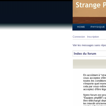
HOME
PHYSIQUE
Connexion
Inscription
Voir les messages sans rép
Index du forum
En accédant à “stra
vous acceptez d’êtr
toutes les condition
n’importe quel mome
cela par vous-même 
acceptez d’être lég
Notre forum est pro
“Équipes phpBB”) qui
être téléchargé dep
les interdit strict