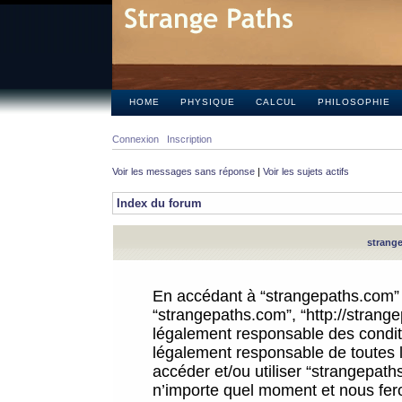
HOME
PHYSIQUE
CALCUL
PHILOSOPHIE
Connexion
Inscription
Voir les messages sans réponse
|
Voir les sujets actifs
Index du forum
strange
En accédant à “strangepaths.com” (d
“strangepaths.com”, “http://strang
légalement responsable des conditi
légalement responsable de toutes l
accéder et/ou utiliser “strangepat
n’importe quel moment et nous fer