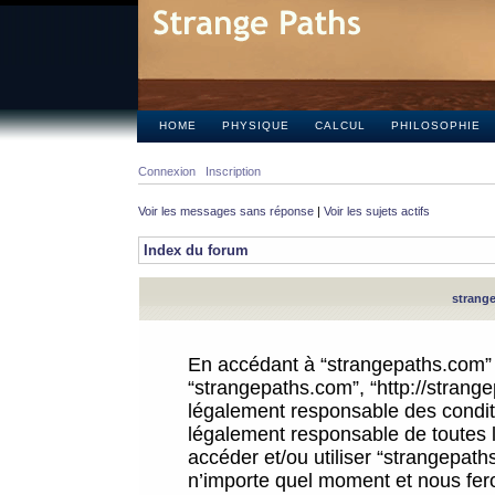
HOME
PHYSIQUE
CALCUL
PHILOSOPHIE
Connexion
Inscription
Voir les messages sans réponse
|
Voir les sujets actifs
Index du forum
strange
En accédant à “strangepaths.com” (d
“strangepaths.com”, “http://strang
légalement responsable des conditi
légalement responsable de toutes l
accéder et/ou utiliser “strangepat
n’importe quel moment et nous fer