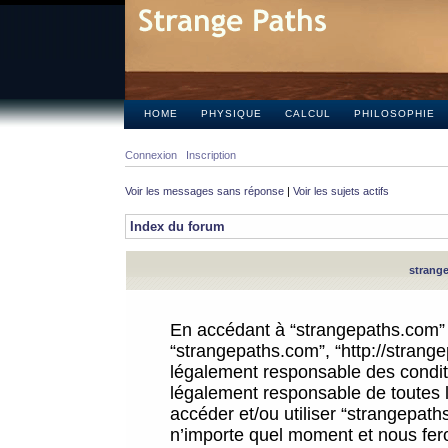
HOME
PHYSIQUE
CALCUL
PHILOSOPHIE
Connexion
Inscription
Voir les messages sans réponse
|
Voir les sujets actifs
Index du forum
strange
En accédant à “strangepaths.com” (d
“strangepaths.com”, “http://strang
légalement responsable des conditi
légalement responsable de toutes l
accéder et/ou utiliser “strangepat
n’importe quel moment et nous fer