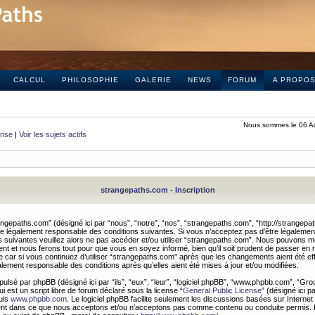
CALCUL
PHILOSOPHIE
GALERIE
NEWS
FORUM
A PROPO
Nous sommes le 06 A
onse
|
Voir les sujets actifs
strangepaths.com - Inscription
ngepaths.com” (désigné ici par “nous”, “notre”, “nos”, “strangepaths.com”, “http://strangepa
e légalement responsable des conditions suivantes. Si vous n’acceptez pas d’être légaleme
s suivantes veuillez alors ne pas accéder et/ou utiliser “strangepaths.com”. Nous pouvons mod
nt et nous ferons tout pour que vous en soyez informé, bien qu’il soit prudent de passer en 
car si vous continuez d’utiliser “strangepaths.com” après que les changements aient été e
alement responsable des conditions après qu’elles aient été mises à jour et/ou modifiées.
pulsé par phpBB (désigné ici par “ils”, “eux”, “leur”, “logiciel phpBB”, “www.phpbb.com”, “Gr
 est un script libre de forum déclaré sous la license “
General Public License
” (désigné ici p
uis
www.phpbb.com
. Le logiciel phpBB facilite seulement les discussions basées sur Internet
ement dans ce que nous acceptons et/ou n’acceptons pas comme contenu ou conduite permis. 