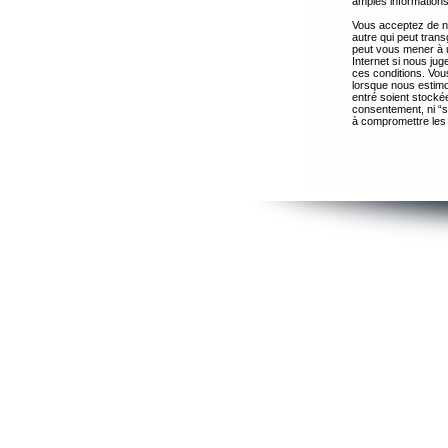
amples informations
Vous acceptez de ne
autre qui peut trans
peut vous mener à 
Internet si nous ju
ces conditions. Vous
lorsque nous estimo
entré soient stocké
consentement, ni “s
à compromettre les