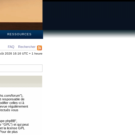
S
RESSOURCES
FAQ
Rechercher
oût 2026 16:16 UTC + 1 heure
ths.com/forum”),
nt responsable de
ifier celles-ci à
revue régulièrement
ffectués vous
oupe phpBB”,
ar “GPL”) et qui peut
 et la license GPL
Pour de plus