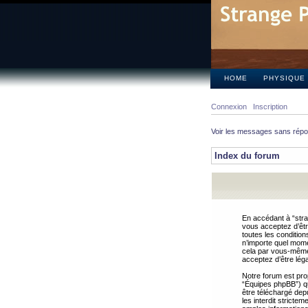
HOME
PHYSIQUE
Connexion
Inscription
Voir les messages sans rép
Index du forum
En accédant à “stra
vous acceptez d’êtr
toutes les condition
n’importe quel mome
cela par vous-même 
acceptez d’être lég
Notre forum est pro
“Équipes phpBB”) qui
être téléchargé dep
les interdit strict