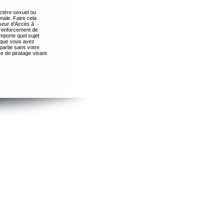
ctère sexuel ou
nale. Faire cela
seur d’Accès à
 renforcement de
importe quel sujet
s que vous avez
partie sans votre
e de piratage visant