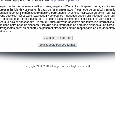
 au sujet de phpBB , merci de consulter :
http://www.phpbb.com/
.
 pas publier de contenu abusif, obscène, vulgaire, diffamatoire, choquant, menaçant, à cara
gresser les lois de votre pays, le pays où “strangepaths.com” est hébergé ou la Loi Internatio
un bannissement immédiat et de manière permanente, avec une notification de votre Fournis
geons que c’est nécessaire. L’adresse IP de tous les messages est enregistrée pour aider au
 acceptez que “strangepaths.com” ait le droit de supprimer, éditer, déplacer ou verrouiller n’
ns que cela est nécessaire. En tant qu’utilisateur vous acceptez que toutes les information
es dans notre base de données. Bien que cette information ne sera pas diffusée à une tierce 
trangepaths.com” ou ni phpBB ne pourront être tenus comme responsable en cas de tentativ
 données.
Copyright 2006-2008 Strange Paths, all rights reserved.