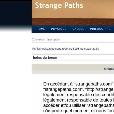
HOME
PHYSIQUE
CALCUL
PHILOSOPHIE
Connexion
Inscription
Voir les messages sans réponse
|
Voir les sujets actifs
Index du forum
strange
En accédant à “strangepaths.com” (d
“strangepaths.com”, “http://strang
légalement responsable des conditi
légalement responsable de toutes l
accéder et/ou utiliser “strangepat
n’importe quel moment et nous fer