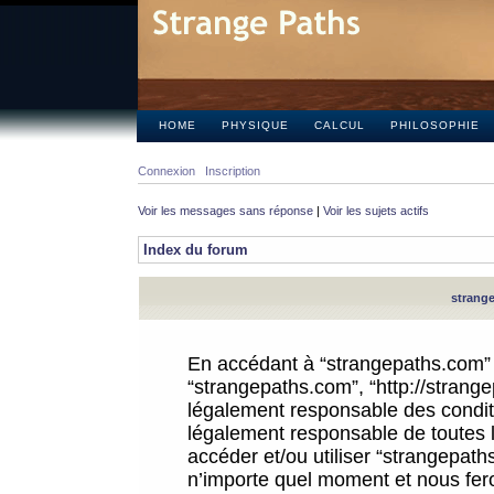
HOME
PHYSIQUE
CALCUL
PHILOSOPHIE
Connexion
Inscription
Voir les messages sans réponse
|
Voir les sujets actifs
Index du forum
strange
En accédant à “strangepaths.com” (d
“strangepaths.com”, “http://strang
légalement responsable des conditi
légalement responsable de toutes l
accéder et/ou utiliser “strangepat
n’importe quel moment et nous fer