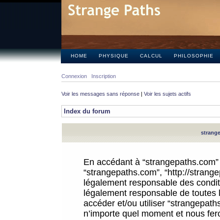
HOME
PHYSIQUE
CALCUL
PHILOSOPHIE
Connexion
Inscription
Voir les messages sans réponse
|
Voir les sujets actifs
Index du forum
strange
En accédant à “strangepaths.com” (d
“strangepaths.com”, “http://strang
légalement responsable des conditi
légalement responsable de toutes l
accéder et/ou utiliser “strangepat
n’importe quel moment et nous fer