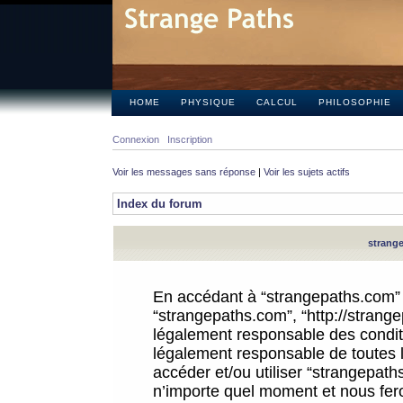
HOME
PHYSIQUE
CALCUL
PHILOSOPHIE
Connexion
Inscription
Voir les messages sans réponse
|
Voir les sujets actifs
Index du forum
strange
En accédant à “strangepaths.com” (d
“strangepaths.com”, “http://strang
légalement responsable des conditi
légalement responsable de toutes l
accéder et/ou utiliser “strangepat
n’importe quel moment et nous fer