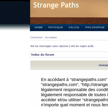
HOME
PHYSIQUE
CALCUL
PHILOSOPHIE
Connexion
Inscription
Voir les messages sans réponse
|
Voir les sujets actifs
Index du forum
strange
En accédant à “strangepaths.com” (d
“strangepaths.com”, “http://strang
légalement responsable des conditi
légalement responsable de toutes l
accéder et/ou utiliser “strangepat
n’importe quel moment et nous fer