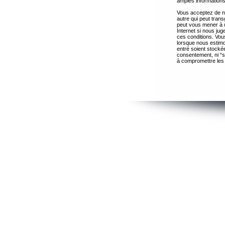
amples informations
Vous acceptez de ne
autre qui peut trans
peut vous mener à 
Internet si nous ju
ces conditions. Vous
lorsque nous estimo
entré soient stocké
consentement, ni “s
à compromettre les