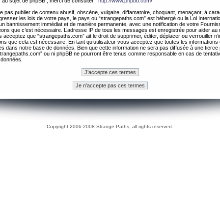
 au sujet de phpBB , merci de consulter :
http://www.phpbb.com/
.
 pas publier de contenu abusif, obscène, vulgaire, diffamatoire, choquant, menaçant, à cara
gresser les lois de votre pays, le pays où “strangepaths.com” est hébergé ou la Loi Internatio
un bannissement immédiat et de manière permanente, avec une notification de votre Fournis
geons que c’est nécessaire. L’adresse IP de tous les messages est enregistrée pour aider au
 acceptez que “strangepaths.com” ait le droit de supprimer, éditer, déplacer ou verrouiller n’
ns que cela est nécessaire. En tant qu’utilisateur vous acceptez que toutes les information
es dans notre base de données. Bien que cette information ne sera pas diffusée à une tierce 
trangepaths.com” ou ni phpBB ne pourront être tenus comme responsable en cas de tentativ
 données.
Copyright 2006-2008 Strange Paths, all rights reserved.