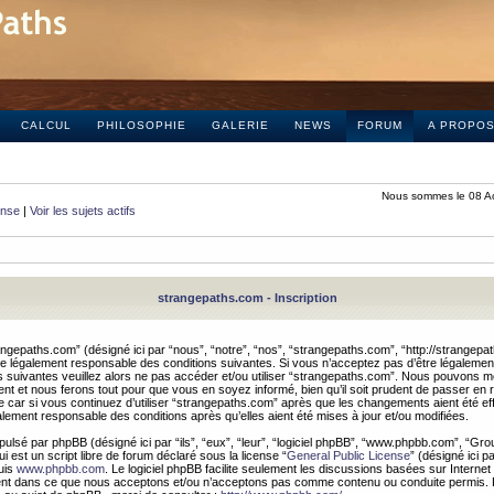
CALCUL
PHILOSOPHIE
GALERIE
NEWS
FORUM
A PROPO
Nous sommes le 08 A
onse
|
Voir les sujets actifs
strangepaths.com - Inscription
ngepaths.com” (désigné ici par “nous”, “notre”, “nos”, “strangepaths.com”, “http://strangepa
e légalement responsable des conditions suivantes. Si vous n’acceptez pas d’être légaleme
s suivantes veuillez alors ne pas accéder et/ou utiliser “strangepaths.com”. Nous pouvons mod
nt et nous ferons tout pour que vous en soyez informé, bien qu’il soit prudent de passer en 
car si vous continuez d’utiliser “strangepaths.com” après que les changements aient été e
alement responsable des conditions après qu’elles aient été mises à jour et/ou modifiées.
pulsé par phpBB (désigné ici par “ils”, “eux”, “leur”, “logiciel phpBB”, “www.phpbb.com”, “Gr
 est un script libre de forum déclaré sous la license “
General Public License
” (désigné ici p
uis
www.phpbb.com
. Le logiciel phpBB facilite seulement les discussions basées sur Internet
ement dans ce que nous acceptons et/ou n’acceptons pas comme contenu ou conduite permis. 