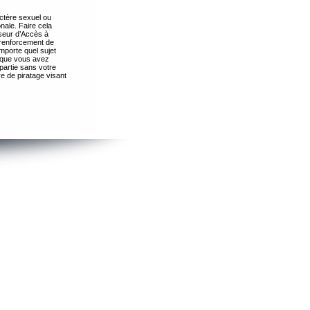
ctère sexuel ou
nale. Faire cela
seur d’Accès à
 renforcement de
importe quel sujet
s que vous avez
partie sans votre
e de piratage visant