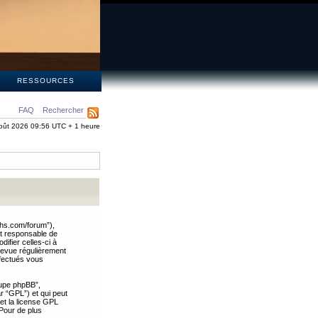
S
RESSOURCES
FAQ
Rechercher
oût 2026 09:56 UTC + 1 heure
ths.com/forum”),
nt responsable de
ifier celles-ci à
revue régulièrement
ffectués vous
oupe phpBB”,
ar “GPL”) et qui peut
 et la license GPL
Pour de plus