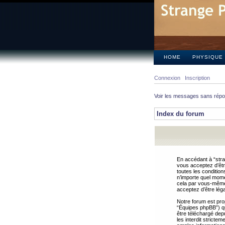
HOME
PHYSIQUE
Connexion
Inscription
Voir les messages sans rép
Index du forum
En accédant à “stra
vous acceptez d’êtr
toutes les condition
n’importe quel mome
cela par vous-même 
acceptez d’être lég
Notre forum est pro
“Équipes phpBB”) qui
être téléchargé dep
les interdit strict