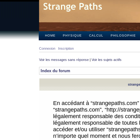
HOME
PHYSIQUE
CALCUL
PHILOSOPHIE
Connexion
Inscription
Voir les messages sans réponse
|
Voir les sujets actifs
Index du forum
strange
En accédant à “strangepaths.com” (d
“strangepaths.com”, “http://strang
légalement responsable des conditi
légalement responsable de toutes l
accéder et/ou utiliser “strangepat
n’importe quel moment et nous fer