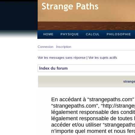
HOME
PHYSIQUE
CALCUL
PHILOSOPHIE
Connexion
Inscription
Voir les messages sans réponse
|
Voir les sujets actifs
Index du forum
strange
En accédant à “strangepaths.com” (d
“strangepaths.com”, “http://strang
légalement responsable des conditi
légalement responsable de toutes l
accéder et/ou utiliser “strangepat
n’importe quel moment et nous fer