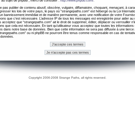
 au sujet de phpBB , merci de consulter :
http://www.phpbb.com/
.
 pas publier de contenu abusif, obscène, vulgaire, diffamatoire, choquant, menaçant, à cara
gresser les lois de votre pays, le pays où “strangepaths.com” est hébergé ou la Loi Internatio
un bannissement immédiat et de manière permanente, avec une notification de votre Fournis
geons que c’est nécessaire. L’adresse IP de tous les messages est enregistrée pour aider au
 acceptez que “strangepaths.com” ait le droit de supprimer, éditer, déplacer ou verrouiller n’
ns que cela est nécessaire. En tant qu’utilisateur vous acceptez que toutes les information
es dans notre base de données. Bien que cette information ne sera pas diffusée à une tierce 
trangepaths.com” ou ni phpBB ne pourront être tenus comme responsable en cas de tentativ
 données.
Copyright 2006-2008 Strange Paths, all rights reserved.