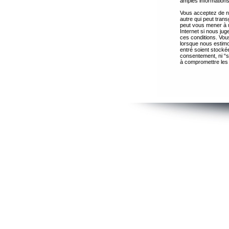
amples informations
Vous acceptez de ne
autre qui peut trans
peut vous mener à 
Internet si nous ju
ces conditions. Vous
lorsque nous estimo
entré soient stocké
consentement, ni “s
à compromettre les