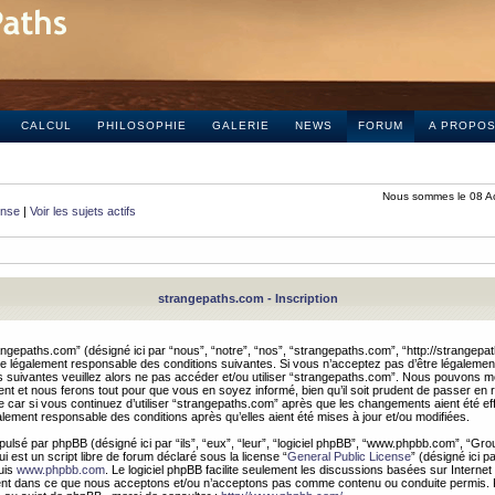
CALCUL
PHILOSOPHIE
GALERIE
NEWS
FORUM
A PROPO
Nous sommes le 08 A
onse
|
Voir les sujets actifs
strangepaths.com - Inscription
ngepaths.com” (désigné ici par “nous”, “notre”, “nos”, “strangepaths.com”, “http://strangepa
e légalement responsable des conditions suivantes. Si vous n’acceptez pas d’être légaleme
s suivantes veuillez alors ne pas accéder et/ou utiliser “strangepaths.com”. Nous pouvons mod
nt et nous ferons tout pour que vous en soyez informé, bien qu’il soit prudent de passer en 
car si vous continuez d’utiliser “strangepaths.com” après que les changements aient été e
alement responsable des conditions après qu’elles aient été mises à jour et/ou modifiées.
pulsé par phpBB (désigné ici par “ils”, “eux”, “leur”, “logiciel phpBB”, “www.phpbb.com”, “Gr
 est un script libre de forum déclaré sous la license “
General Public License
” (désigné ici p
uis
www.phpbb.com
. Le logiciel phpBB facilite seulement les discussions basées sur Internet
ement dans ce que nous acceptons et/ou n’acceptons pas comme contenu ou conduite permis. 