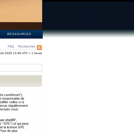
S
RESSOURCES
FAQ
Rechercher
oût 2026 13:48 UTC + 1 heure
ths.com/forum”),
nt responsable de
ifier celles-ci à
revue régulièrement
ffectués vous
oupe phpBB”,
ar “GPL”) et qui peut
 et la license GPL
Pour de plus