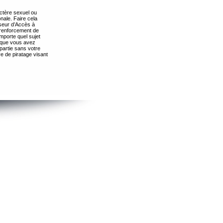
ctère sexuel ou
nale. Faire cela
seur d’Accès à
 renforcement de
importe quel sujet
s que vous avez
partie sans votre
e de piratage visant