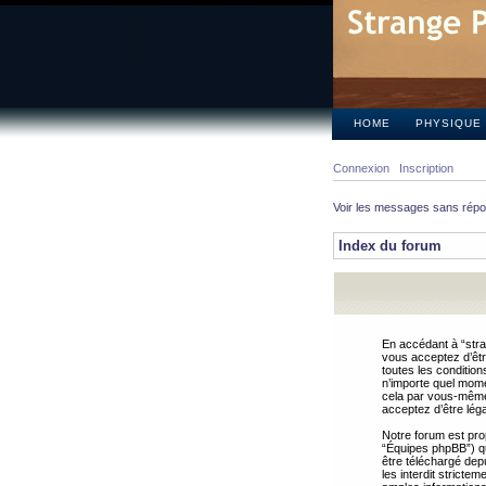
HOME
PHYSIQUE
Connexion
Inscription
Voir les messages sans rép
Index du forum
En accédant à “stra
vous acceptez d’êtr
toutes les condition
n’importe quel mome
cela par vous-même 
acceptez d’être lég
Notre forum est pro
“Équipes phpBB”) qui
être téléchargé dep
les interdit strict