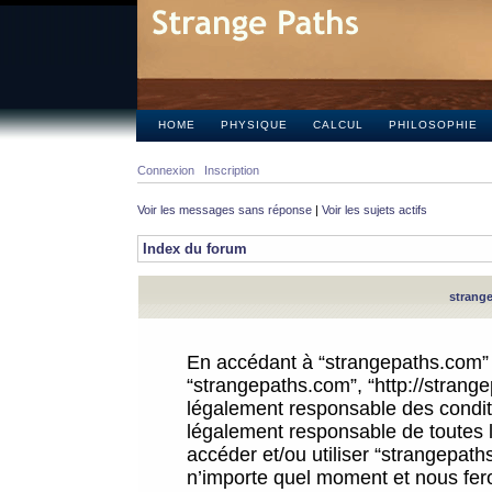
HOME
PHYSIQUE
CALCUL
PHILOSOPHIE
Connexion
Inscription
Voir les messages sans réponse
|
Voir les sujets actifs
Index du forum
strange
En accédant à “strangepaths.com” (d
“strangepaths.com”, “http://strang
légalement responsable des conditi
légalement responsable de toutes l
accéder et/ou utiliser “strangepat
n’importe quel moment et nous fer