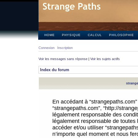
HOME
PHYSIQUE
CALCUL
PHILOSOPHIE
Connexion
Inscription
Voir les messages sans réponse
|
Voir les sujets actifs
Index du forum
strange
En accédant à “strangepaths.com” (d
“strangepaths.com”, “http://strang
légalement responsable des conditi
légalement responsable de toutes l
accéder et/ou utiliser “strangepat
n’importe quel moment et nous fer