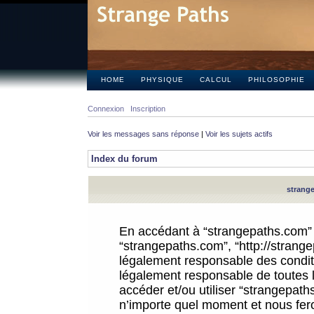
HOME
PHYSIQUE
CALCUL
PHILOSOPHIE
Connexion
Inscription
Voir les messages sans réponse
|
Voir les sujets actifs
Index du forum
strange
En accédant à “strangepaths.com” (d
“strangepaths.com”, “http://strang
légalement responsable des conditi
légalement responsable de toutes l
accéder et/ou utiliser “strangepat
n’importe quel moment et nous fer