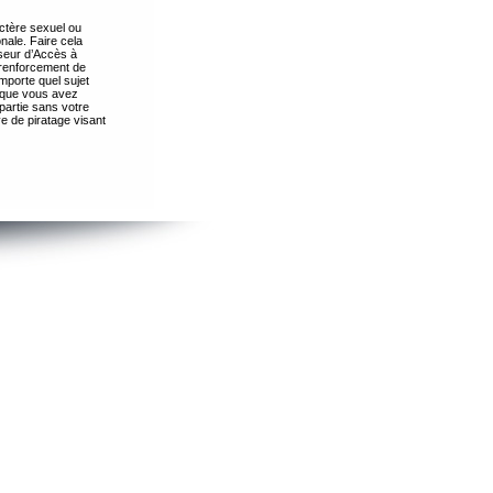
ctère sexuel ou
nale. Faire cela
seur d’Accès à
 renforcement de
importe quel sujet
s que vous avez
partie sans votre
e de piratage visant