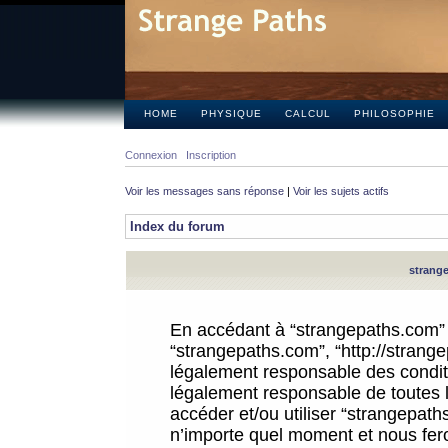
HOME
PHYSIQUE
CALCUL
PHILOSOPHIE
Connexion
Inscription
Voir les messages sans réponse
|
Voir les sujets actifs
Index du forum
strange
En accédant à “strangepaths.com” (d
“strangepaths.com”, “http://strang
légalement responsable des conditi
légalement responsable de toutes l
accéder et/ou utiliser “strangepat
n’importe quel moment et nous fer