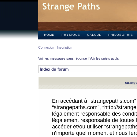
HOME
PHYSIQUE
CALCUL
PHILOSOPHIE
Connexion
Inscription
Voir les messages sans réponse
|
Voir les sujets actifs
Index du forum
strange
En accédant à “strangepaths.com” (d
“strangepaths.com”, “http://strang
légalement responsable des conditi
légalement responsable de toutes l
accéder et/ou utiliser “strangepat
n’importe quel moment et nous fer