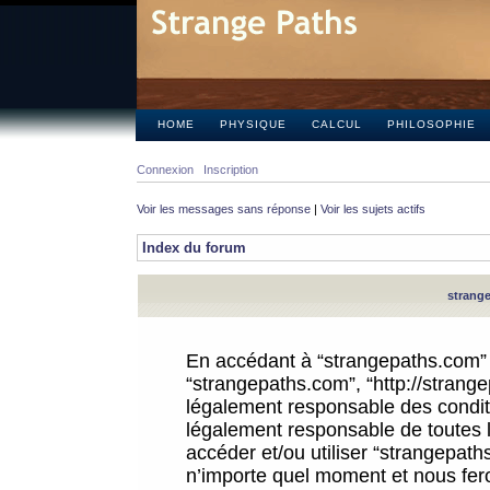
HOME
PHYSIQUE
CALCUL
PHILOSOPHIE
Connexion
Inscription
Voir les messages sans réponse
|
Voir les sujets actifs
Index du forum
strange
En accédant à “strangepaths.com” (d
“strangepaths.com”, “http://strang
légalement responsable des conditi
légalement responsable de toutes l
accéder et/ou utiliser “strangepat
n’importe quel moment et nous fer