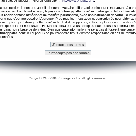
 au sujet de phpBB , merci de consulter :
http://www.phpbb.com/
.
 pas publier de contenu abusif, obscène, vulgaire, diffamatoire, choquant, menaçant, à cara
gresser les lois de votre pays, le pays où “strangepaths.com” est hébergé ou la Loi Internatio
un bannissement immédiat et de manière permanente, avec une notification de votre Fournis
geons que c’est nécessaire. L’adresse IP de tous les messages est enregistrée pour aider au
 acceptez que “strangepaths.com” ait le droit de supprimer, éditer, déplacer ou verrouiller n’
ns que cela est nécessaire. En tant qu’utilisateur vous acceptez que toutes les information
es dans notre base de données. Bien que cette information ne sera pas diffusée à une tierce 
trangepaths.com” ou ni phpBB ne pourront être tenus comme responsable en cas de tentativ
 données.
Copyright 2006-2008 Strange Paths, all rights reserved.