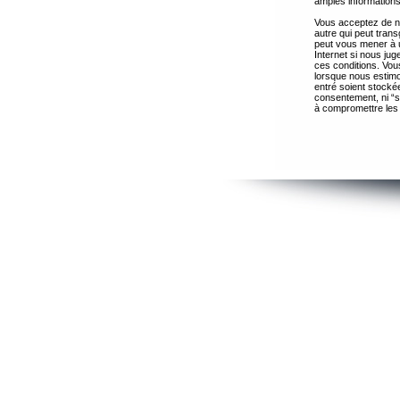
amples informations
Vous acceptez de ne
autre qui peut trans
peut vous mener à 
Internet si nous ju
ces conditions. Vous
lorsque nous estimo
entré soient stocké
consentement, ni “s
à compromettre les