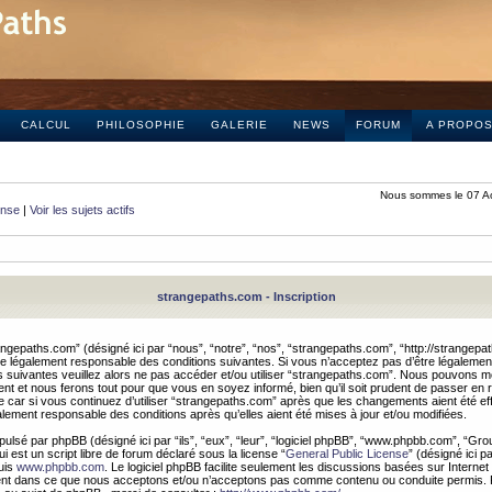
CALCUL
PHILOSOPHIE
GALERIE
NEWS
FORUM
A PROPO
Nous sommes le 07 A
onse
|
Voir les sujets actifs
strangepaths.com - Inscription
ngepaths.com” (désigné ici par “nous”, “notre”, “nos”, “strangepaths.com”, “http://strangepa
e légalement responsable des conditions suivantes. Si vous n’acceptez pas d’être légaleme
s suivantes veuillez alors ne pas accéder et/ou utiliser “strangepaths.com”. Nous pouvons mod
nt et nous ferons tout pour que vous en soyez informé, bien qu’il soit prudent de passer en 
car si vous continuez d’utiliser “strangepaths.com” après que les changements aient été e
alement responsable des conditions après qu’elles aient été mises à jour et/ou modifiées.
pulsé par phpBB (désigné ici par “ils”, “eux”, “leur”, “logiciel phpBB”, “www.phpbb.com”, “Gr
 est un script libre de forum déclaré sous la license “
General Public License
” (désigné ici p
uis
www.phpbb.com
. Le logiciel phpBB facilite seulement les discussions basées sur Internet
ement dans ce que nous acceptons et/ou n’acceptons pas comme contenu ou conduite permis. 