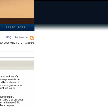
S
RESSOURCES
FAQ
Rechercher
oût 2026 05:24 UTC + 1 heure
ths.com/forum”),
nt responsable de
ifier celles-ci à
revue régulièrement
ffectués vous
oupe phpBB”,
ar “GPL”) et qui peut
 et la license GPL
Pour de plus