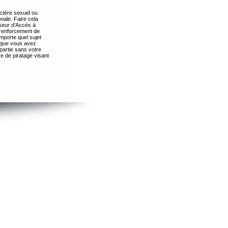
ctère sexuel ou
nale. Faire cela
seur d’Accès à
 renforcement de
importe quel sujet
s que vous avez
partie sans votre
e de piratage visant