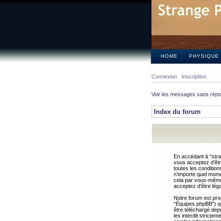
HOME
PHYSIQUE
Connexion
Inscription
Voir les messages sans rép
Index du forum
En accédant à “stra
vous acceptez d’êtr
toutes les condition
n’importe quel mome
cela par vous-même 
acceptez d’être lég
Notre forum est pro
“Équipes phpBB”) qui
être téléchargé dep
les interdit strict