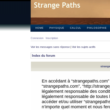
HOME
PHYSIQUE
CALCUL
PHILOSOPHIE
Connexion
Inscription
Voir les messages sans réponse
|
Voir les sujets actifs
Index du forum
strange
En accédant à “strangepaths.com” (d
“strangepaths.com”, “http://strang
légalement responsable des conditi
légalement responsable de toutes l
accéder et/ou utiliser “strangepat
n’importe quel moment et nous fer