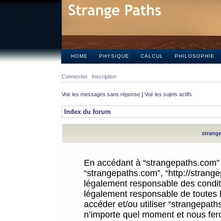
HOME
PHYSIQUE
CALCUL
PHILOSOPHIE
Connexion
Inscription
Voir les messages sans réponse
|
Voir les sujets actifs
Index du forum
strange
En accédant à “strangepaths.com” (d
“strangepaths.com”, “http://strang
légalement responsable des conditi
légalement responsable de toutes l
accéder et/ou utiliser “strangepat
n’importe quel moment et nous fer