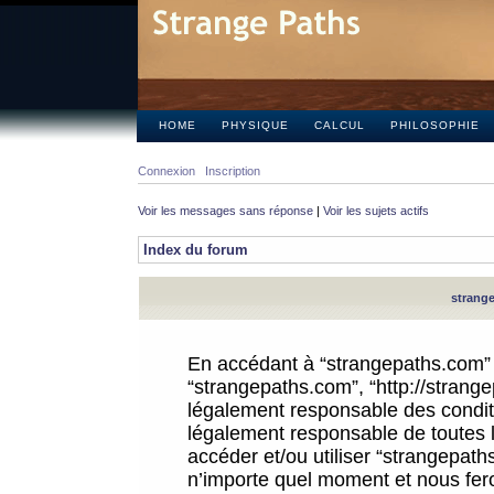
HOME
PHYSIQUE
CALCUL
PHILOSOPHIE
Connexion
Inscription
Voir les messages sans réponse
|
Voir les sujets actifs
Index du forum
strange
En accédant à “strangepaths.com” (d
“strangepaths.com”, “http://strang
légalement responsable des conditi
légalement responsable de toutes l
accéder et/ou utiliser “strangepat
n’importe quel moment et nous fer