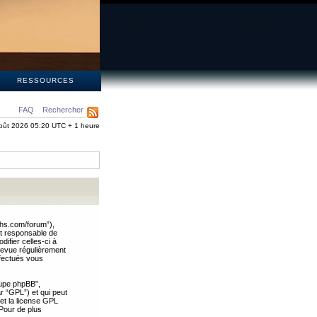
S
RESSOURCES
FAQ
Rechercher
oût 2026 05:20 UTC + 1 heure
ths.com/forum”),
nt responsable de
ifier celles-ci à
revue régulièrement
ffectués vous
oupe phpBB”,
ar “GPL”) et qui peut
 et la license GPL
Pour de plus