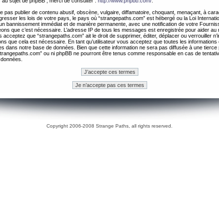
 au sujet de phpBB , merci de consulter :
http://www.phpbb.com/
.
 pas publier de contenu abusif, obscène, vulgaire, diffamatoire, choquant, menaçant, à cara
gresser les lois de votre pays, le pays où “strangepaths.com” est hébergé ou la Loi Internatio
un bannissement immédiat et de manière permanente, avec une notification de votre Fournis
geons que c’est nécessaire. L’adresse IP de tous les messages est enregistrée pour aider au
 acceptez que “strangepaths.com” ait le droit de supprimer, éditer, déplacer ou verrouiller n’
ns que cela est nécessaire. En tant qu’utilisateur vous acceptez que toutes les information
es dans notre base de données. Bien que cette information ne sera pas diffusée à une tierce 
trangepaths.com” ou ni phpBB ne pourront être tenus comme responsable en cas de tentativ
 données.
Copyright 2006-2008 Strange Paths, all rights reserved.