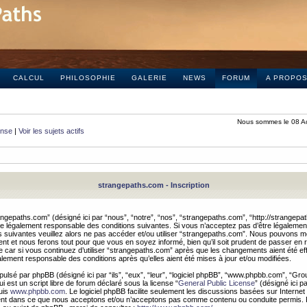
CALCUL
PHILOSOPHIE
GALERIE
NEWS
FORUM
A PROPO
Nous sommes le 08 A
onse
|
Voir les sujets actifs
strangepaths.com - Inscription
ngepaths.com” (désigné ici par “nous”, “notre”, “nos”, “strangepaths.com”, “http://strangepa
e légalement responsable des conditions suivantes. Si vous n’acceptez pas d’être légaleme
s suivantes veuillez alors ne pas accéder et/ou utiliser “strangepaths.com”. Nous pouvons mod
nt et nous ferons tout pour que vous en soyez informé, bien qu’il soit prudent de passer en 
car si vous continuez d’utiliser “strangepaths.com” après que les changements aient été e
alement responsable des conditions après qu’elles aient été mises à jour et/ou modifiées.
pulsé par phpBB (désigné ici par “ils”, “eux”, “leur”, “logiciel phpBB”, “www.phpbb.com”, “Gr
 est un script libre de forum déclaré sous la license “
General Public License
” (désigné ici p
uis
www.phpbb.com
. Le logiciel phpBB facilite seulement les discussions basées sur Internet
ement dans ce que nous acceptons et/ou n’acceptons pas comme contenu ou conduite permis. 