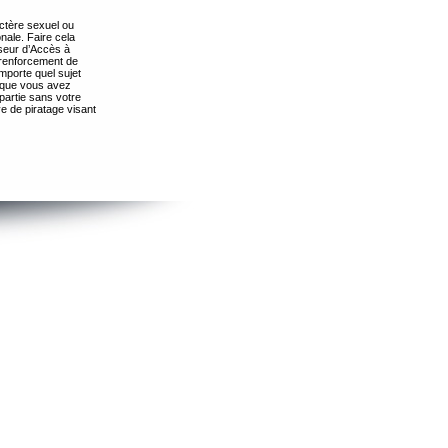
ctère sexuel ou
nale. Faire cela
seur d’Accès à
 renforcement de
importe quel sujet
s que vous avez
partie sans votre
e de piratage visant