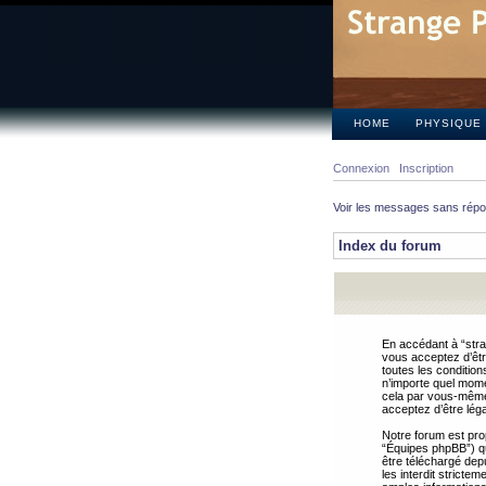
HOME
PHYSIQUE
Connexion
Inscription
Voir les messages sans rép
Index du forum
En accédant à “stra
vous acceptez d’êtr
toutes les condition
n’importe quel mome
cela par vous-même 
acceptez d’être lég
Notre forum est pro
“Équipes phpBB”) qui
être téléchargé dep
les interdit strict