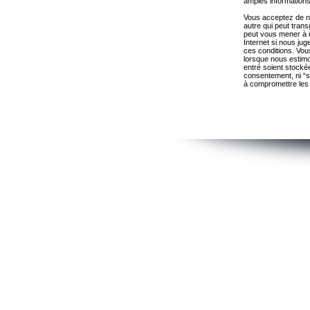
amples informations
Vous acceptez de ne
autre qui peut trans
peut vous mener à 
Internet si nous ju
ces conditions. Vous
lorsque nous estimo
entré soient stocké
consentement, ni “s
à compromettre les