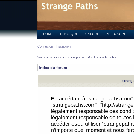
HOME
PHYSIQUE
CALCUL
PHILOSOPHIE
Connexion
Inscription
Voir les messages sans réponse
|
Voir les sujets actifs
Index du forum
strange
En accédant à “strangepaths.com” (d
“strangepaths.com”, “http://strang
légalement responsable des conditi
légalement responsable de toutes l
accéder et/ou utiliser “strangepat
n’importe quel moment et nous fer