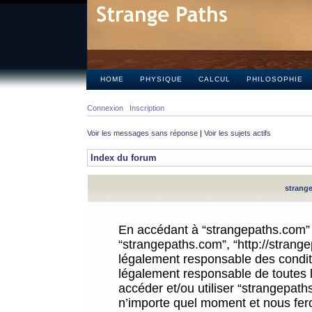
HOME
PHYSIQUE
CALCUL
PHILOSOPHIE
Connexion
Inscription
Voir les messages sans réponse
|
Voir les sujets actifs
Index du forum
strange
En accédant à “strangepaths.com” (d
“strangepaths.com”, “http://strang
légalement responsable des conditi
légalement responsable de toutes l
accéder et/ou utiliser “strangepat
n’importe quel moment et nous fer