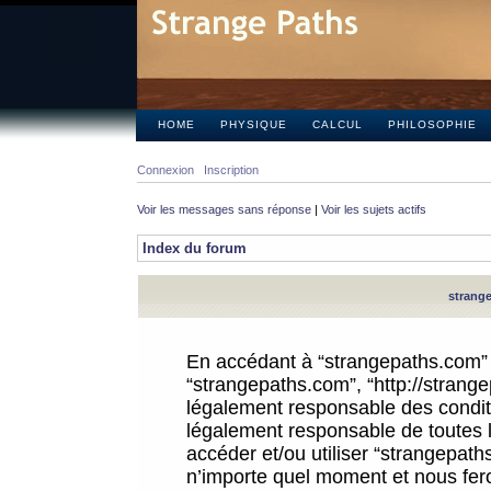
HOME
PHYSIQUE
CALCUL
PHILOSOPHIE
Connexion
Inscription
Voir les messages sans réponse
|
Voir les sujets actifs
Index du forum
strange
En accédant à “strangepaths.com” (d
“strangepaths.com”, “http://strang
légalement responsable des conditi
légalement responsable de toutes l
accéder et/ou utiliser “strangepat
n’importe quel moment et nous fer