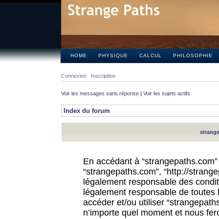
HOME
PHYSIQUE
CALCUL
PHILOSOPHIE
Connexion
Inscription
Voir les messages sans réponse
|
Voir les sujets actifs
Index du forum
strange
En accédant à “strangepaths.com” (d
“strangepaths.com”, “http://strang
légalement responsable des conditi
légalement responsable de toutes l
accéder et/ou utiliser “strangepat
n’importe quel moment et nous fer