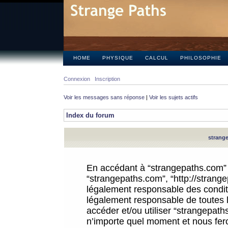
HOME
PHYSIQUE
CALCUL
PHILOSOPHIE
Connexion
Inscription
Voir les messages sans réponse
|
Voir les sujets actifs
Index du forum
strange
En accédant à “strangepaths.com” (d
“strangepaths.com”, “http://strang
légalement responsable des conditi
légalement responsable de toutes l
accéder et/ou utiliser “strangepat
n’importe quel moment et nous fer