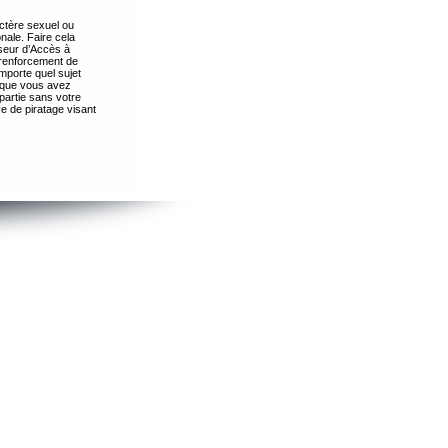
ctère sexuel ou
nale. Faire cela
seur d’Accès à
 renforcement de
importe quel sujet
s que vous avez
partie sans votre
e de piratage visant