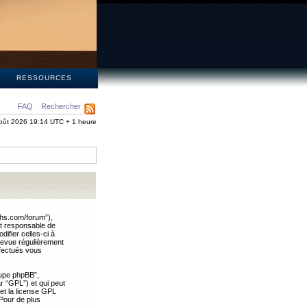
S
RESSOURCES
FAQ
Rechercher
oût 2026 19:14 UTC + 1 heure
ths.com/forum”),
nt responsable de
ifier celles-ci à
revue régulièrement
ffectués vous
oupe phpBB”,
ar “GPL”) et qui peut
 et la license GPL
Pour de plus