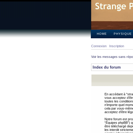
HOME
PHYSIQUE
Connexion
Inscription
Voir les messages sans rép
Index du forum
En accédant à “stra
vous acceptez d’êtr
toutes les condition
n’importe quel mome
cela par vous-même 
acceptez d’être lég
Notre forum est pro
“Équipes phpBB”) qui
être téléchargé dep
les interdit strict