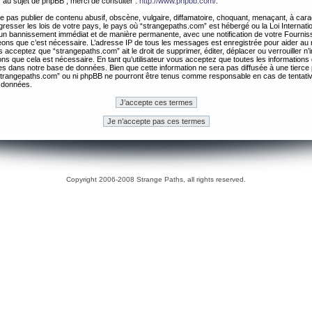
 au sujet de phpBB , merci de consulter :
http://www.phpbb.com/
.
 pas publier de contenu abusif, obscène, vulgaire, diffamatoire, choquant, menaçant, à cara
gresser les lois de votre pays, le pays où “strangepaths.com” est hébergé ou la Loi Internatio
un bannissement immédiat et de manière permanente, avec une notification de votre Fournis
geons que c’est nécessaire. L’adresse IP de tous les messages est enregistrée pour aider au
 acceptez que “strangepaths.com” ait le droit de supprimer, éditer, déplacer ou verrouiller n’
ns que cela est nécessaire. En tant qu’utilisateur vous acceptez que toutes les information
es dans notre base de données. Bien que cette information ne sera pas diffusée à une tierce 
trangepaths.com” ou ni phpBB ne pourront être tenus comme responsable en cas de tentativ
 données.
Copyright 2006-2008 Strange Paths, all rights reserved.