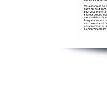
amples informations
Vous acceptez de ne
autre qui peut trans
peut vous mener à 
Internet si nous ju
ces conditions. Vous
lorsque nous estimo
entré soient stocké
consentement, ni “s
à compromettre les