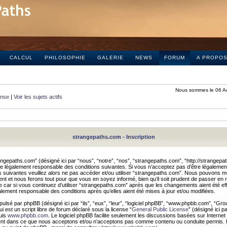
CALCUL
PHILOSOPHIE
GALERIE
NEWS
FORUM
A PROPO
Nous sommes le 06 A
onse
|
Voir les sujets actifs
strangepaths.com - Inscription
ngepaths.com” (désigné ici par “nous”, “notre”, “nos”, “strangepaths.com”, “http://strangepa
e légalement responsable des conditions suivantes. Si vous n’acceptez pas d’être légaleme
s suivantes veuillez alors ne pas accéder et/ou utiliser “strangepaths.com”. Nous pouvons mod
nt et nous ferons tout pour que vous en soyez informé, bien qu’il soit prudent de passer en 
car si vous continuez d’utiliser “strangepaths.com” après que les changements aient été e
alement responsable des conditions après qu’elles aient été mises à jour et/ou modifiées.
pulsé par phpBB (désigné ici par “ils”, “eux”, “leur”, “logiciel phpBB”, “www.phpbb.com”, “Gr
 est un script libre de forum déclaré sous la license “
General Public License
” (désigné ici p
uis
www.phpbb.com
. Le logiciel phpBB facilite seulement les discussions basées sur Internet
ement dans ce que nous acceptons et/ou n’acceptons pas comme contenu ou conduite permis. 