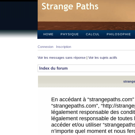
HOME
PHYSIQUE
CALCUL
PHILOSOPHIE
Connexion
Inscription
Voir les messages sans réponse
|
Voir les sujets actifs
Index du forum
strange
En accédant à “strangepaths.com” (d
“strangepaths.com”, “http://strang
légalement responsable des conditi
légalement responsable de toutes l
accéder et/ou utiliser “strangepat
n’importe quel moment et nous fer