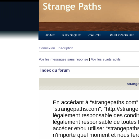
HOME
PHYSIQUE
CALCUL
PHILOSOPHIE
Connexion
Inscription
Voir les messages sans réponse
|
Voir les sujets actifs
Index du forum
strange
En accédant à “strangepaths.com” (d
“strangepaths.com”, “http://strang
légalement responsable des conditi
légalement responsable de toutes l
accéder et/ou utiliser “strangepat
n’importe quel moment et nous fer