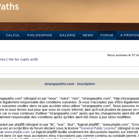
CALCUL
PHILOSOPHIE
GALERIE
NEWS
FORUM
A PROPO
Nous sommes le 07 A
onse
|
Voir les sujets actifs
strangepaths.com - Inscription
ngepaths.com” (désigné ici par “nous”, “notre”, “nos”, “strangepaths.com”, “http://strangepa
e légalement responsable des conditions suivantes. Si vous n’acceptez pas d’être légaleme
s suivantes veuillez alors ne pas accéder et/ou utiliser “strangepaths.com”. Nous pouvons mod
nt et nous ferons tout pour que vous en soyez informé, bien qu’il soit prudent de passer en 
car si vous continuez d’utiliser “strangepaths.com” après que les changements aient été e
alement responsable des conditions après qu’elles aient été mises à jour et/ou modifiées.
pulsé par phpBB (désigné ici par “ils”, “eux”, “leur”, “logiciel phpBB”, “www.phpbb.com”, “Gr
 est un script libre de forum déclaré sous la license “
General Public License
” (désigné ici p
uis
www.phpbb.com
. Le logiciel phpBB facilite seulement les discussions basées sur Internet
ement dans ce que nous acceptons et/ou n’acceptons pas comme contenu ou conduite permis. 