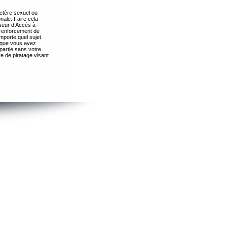
ctère sexuel ou
nale. Faire cela
seur d’Accès à
 renforcement de
importe quel sujet
s que vous avez
partie sans votre
e de piratage visant