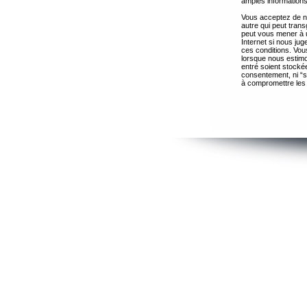
amples informations
Vous acceptez de ne
autre qui peut trans
peut vous mener à 
Internet si nous ju
ces conditions. Vous
lorsque nous estimo
entré soient stocké
consentement, ni “s
à compromettre les