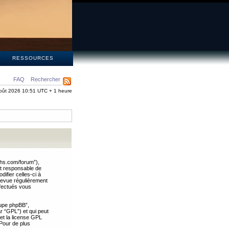
S
RESSOURCES
FAQ
Rechercher
oût 2026 10:51 UTC + 1 heure
ths.com/forum”),
nt responsable de
ifier celles-ci à
revue régulièrement
ffectués vous
oupe phpBB”,
ar “GPL”) et qui peut
 et la license GPL
Pour de plus