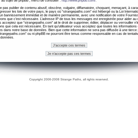
 au sujet de phpBB , merci de consulter :
http://www.phpbb.com/
.
 pas publier de contenu abusif, obscène, vulgaire, diffamatoire, choquant, menaçant, à cara
gresser les lois de votre pays, le pays où “strangepaths.com” est hébergé ou la Loi Internatio
un bannissement immédiat et de manière permanente, avec une notification de votre Fournis
geons que c’est nécessaire. L’adresse IP de tous les messages est enregistrée pour aider au
 acceptez que “strangepaths.com” ait le droit de supprimer, éditer, déplacer ou verrouiller n’
ns que cela est nécessaire. En tant qu’utilisateur vous acceptez que toutes les information
es dans notre base de données. Bien que cette information ne sera pas diffusée à une tierce 
trangepaths.com” ou ni phpBB ne pourront être tenus comme responsable en cas de tentativ
 données.
Copyright 2006-2008 Strange Paths, all rights reserved.