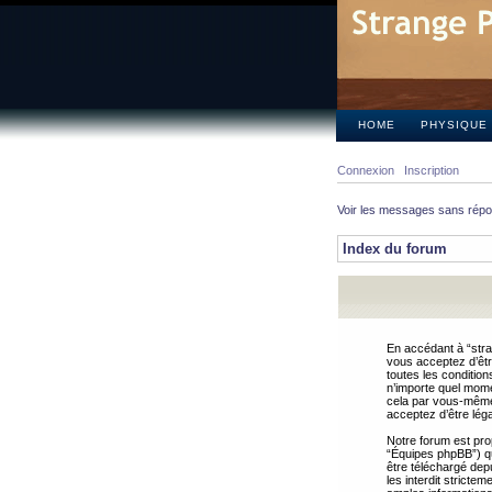
HOME
PHYSIQUE
Connexion
Inscription
Voir les messages sans rép
Index du forum
En accédant à “stra
vous acceptez d’êtr
toutes les condition
n’importe quel mome
cela par vous-même 
acceptez d’être lég
Notre forum est pro
“Équipes phpBB”) qui
être téléchargé dep
les interdit strict