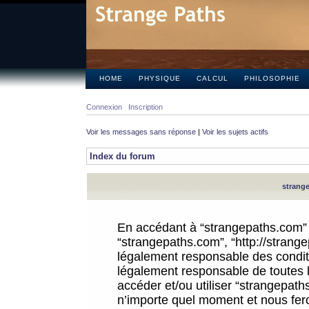
HOME
PHYSIQUE
CALCUL
PHILOSOPHIE
Connexion
Inscription
Voir les messages sans réponse
|
Voir les sujets actifs
Index du forum
strange
En accédant à “strangepaths.com” (d
“strangepaths.com”, “http://strang
légalement responsable des conditi
légalement responsable de toutes l
accéder et/ou utiliser “strangepat
n’importe quel moment et nous fer