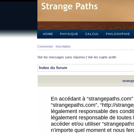
HOME
PHYSIQUE
CALCUL
PHILOSOPHIE
Connexion
Inscription
Voir les messages sans réponse
|
Voir les sujets actifs
Index du forum
strange
En accédant à “strangepaths.com” (d
“strangepaths.com”, “http://strang
légalement responsable des conditi
légalement responsable de toutes l
accéder et/ou utiliser “strangepat
n’importe quel moment et nous fer