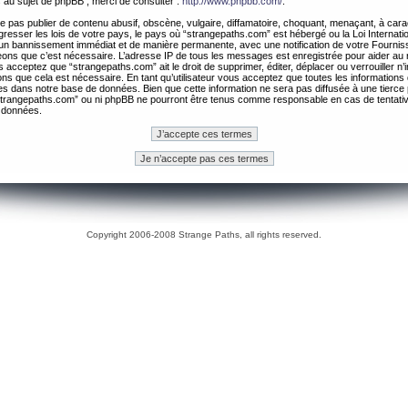
 au sujet de phpBB , merci de consulter :
http://www.phpbb.com/
.
 pas publier de contenu abusif, obscène, vulgaire, diffamatoire, choquant, menaçant, à cara
gresser les lois de votre pays, le pays où “strangepaths.com” est hébergé ou la Loi Internatio
un bannissement immédiat et de manière permanente, avec une notification de votre Fournis
geons que c’est nécessaire. L’adresse IP de tous les messages est enregistrée pour aider au
 acceptez que “strangepaths.com” ait le droit de supprimer, éditer, déplacer ou verrouiller n’
ns que cela est nécessaire. En tant qu’utilisateur vous acceptez que toutes les information
es dans notre base de données. Bien que cette information ne sera pas diffusée à une tierce 
trangepaths.com” ou ni phpBB ne pourront être tenus comme responsable en cas de tentativ
 données.
Copyright 2006-2008 Strange Paths, all rights reserved.