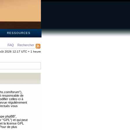
S
RESSOURCES
FAQ
Rechercher
oût 2026 12:17 UTC + 1 heure
ths.com/forum”),
nt responsable de
ifier celles-ci à
revue régulièrement
ffectués vous
oupe phpBB”,
ar “GPL”) et qui peut
 et la license GPL
Pour de plus