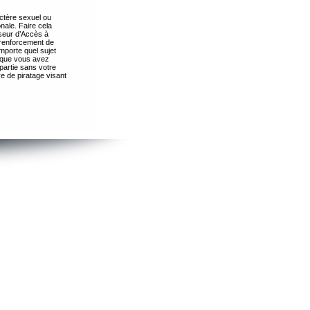
ctère sexuel ou
nale. Faire cela
seur d’Accès à
 renforcement de
importe quel sujet
s que vous avez
partie sans votre
e de piratage visant