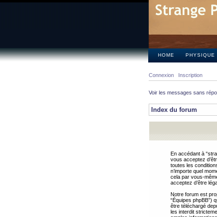
HOME
PHYSIQUE
Connexion
Inscription
Voir les messages sans rép
Index du forum
En accédant à “stra
vous acceptez d’êtr
toutes les condition
n’importe quel mome
cela par vous-même 
acceptez d’être lég
Notre forum est pro
“Équipes phpBB”) qui
être téléchargé dep
les interdit strict