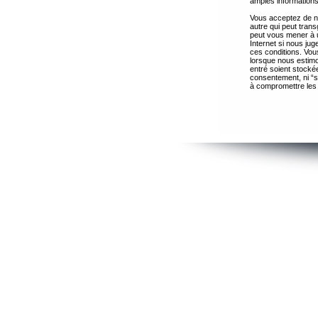
amples informations
Vous acceptez de ne
autre qui peut trans
peut vous mener à 
Internet si nous ju
ces conditions. Vous
lorsque nous estimo
entré soient stocké
consentement, ni “s
à compromettre les