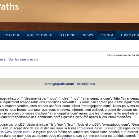
CALCUL
PHILOSOPHIE
GALERIE
NEWS
FORUM
A PROPO
Nous sommes le 07 A
onse
|
Voir les sujets actifs
strangepaths.com - Inscription
ngepaths.com” (désigné ici par “nous”, “notre”, “nos”, “strangepaths.com”, “http://strangepa
e légalement responsable des conditions suivantes. Si vous n’acceptez pas d’être légaleme
s suivantes veuillez alors ne pas accéder et/ou utiliser “strangepaths.com”. Nous pouvons mod
nt et nous ferons tout pour que vous en soyez informé, bien qu’il soit prudent de passer en 
car si vous continuez d’utiliser “strangepaths.com” après que les changements aient été e
alement responsable des conditions après qu’elles aient été mises à jour et/ou modifiées.
pulsé par phpBB (désigné ici par “ils”, “eux”, “leur”, “logiciel phpBB”, “www.phpbb.com”, “Gr
 est un script libre de forum déclaré sous la license “
General Public License
” (désigné ici p
uis
www.phpbb.com
. Le logiciel phpBB facilite seulement les discussions basées sur Internet
ement dans ce que nous acceptons et/ou n’acceptons pas comme contenu ou conduite permis. 