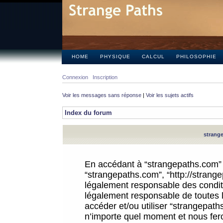
HOME
PHYSIQUE
CALCUL
PHILOSOPHIE
Connexion
Inscription
Voir les messages sans réponse
|
Voir les sujets actifs
Index du forum
strange
En accédant à “strangepaths.com” (d
“strangepaths.com”, “http://strang
légalement responsable des conditi
légalement responsable de toutes l
accéder et/ou utiliser “strangepat
n’importe quel moment et nous fer